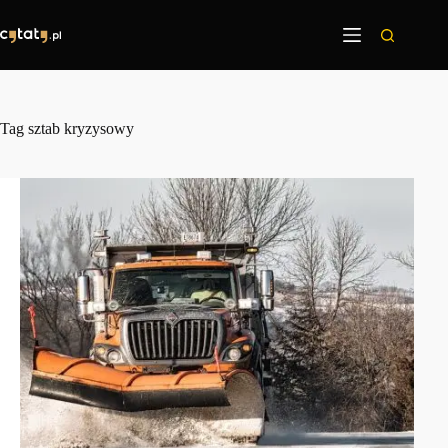
Przejdź
do
treści
Tag
sztab kryzysowy