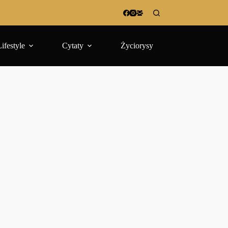
Lifestyle
Cytaty
Życiorysy