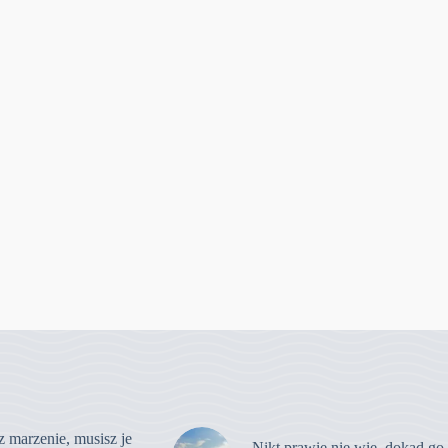
z marzenie, musisz je
Nikt prawie nie wie, dokąd go