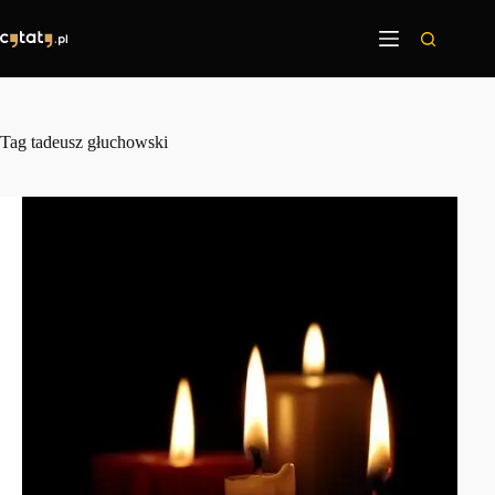
Przejdź
do
treści
Tag
tadeusz głuchowski