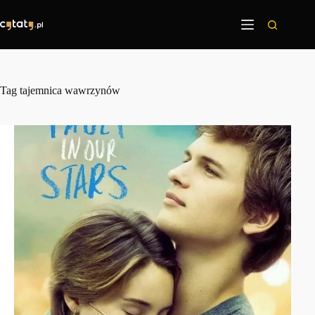
Przejdź
do
treści
Tag
tajemnica wawrzynów