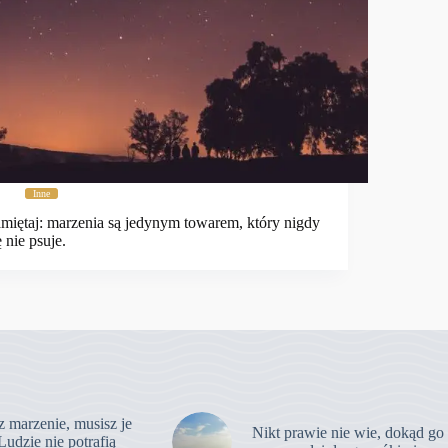
Inne
miętaj: marzenia są jedynym towarem, który nigdy
ę nie psuje.
z marzenie, musisz je
Nikt prawie nie wie, dokąd go
Ludzie nie potrafią