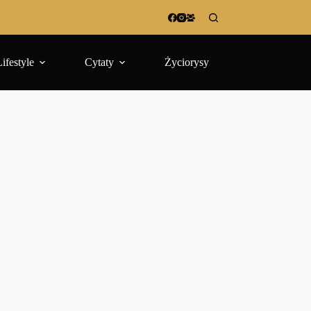
Lifestyle
Cytaty
Życiorysy