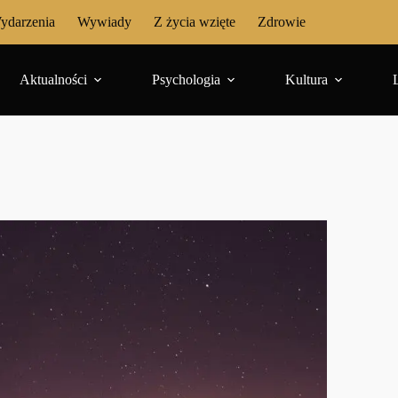
ydarzenia
Wywiady
Z życia wzięte
Zdrowie
Aktualności
Psychologia
Kultura