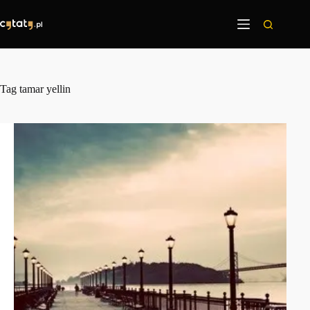
Przejdź
do
treści
Tag
tamar yellin