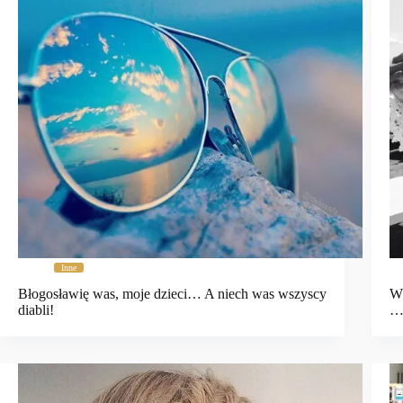
Inne
Błogosławię was, moje dzieci… A niech was wszyscy
W 
diabli!