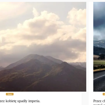
Inne
zez kobietę upadły imperia.
Przez c