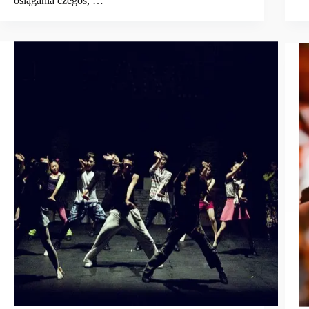
osiągania czegoś, …