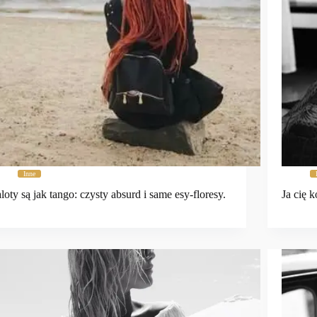
Inne
loty są jak tango: czysty absurd i same esy-floresy.
Ja cię k