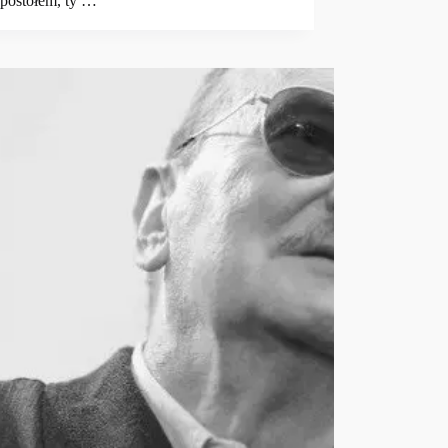
apostołem, ty …