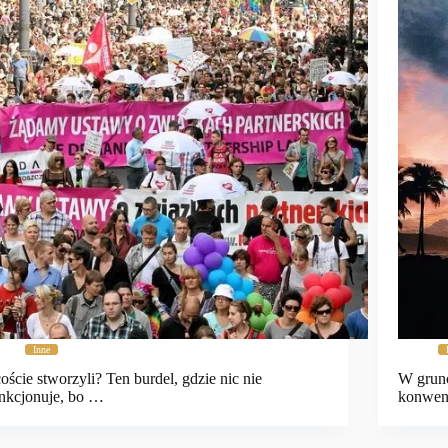
Inne
coście stworzyli? Ten burdel, gdzie nic nie
W grunc
nkcjonuje, bo …
konwen