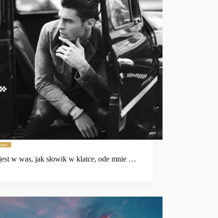
Inne
jest w was, jak słowik w klatce, ode mnie …