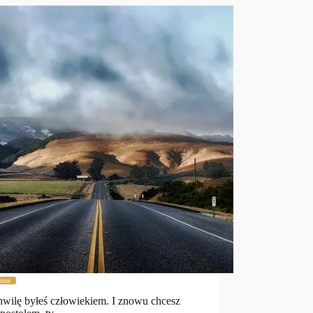
Inne
hwilę byłeś człowiekiem. I znowu chcesz