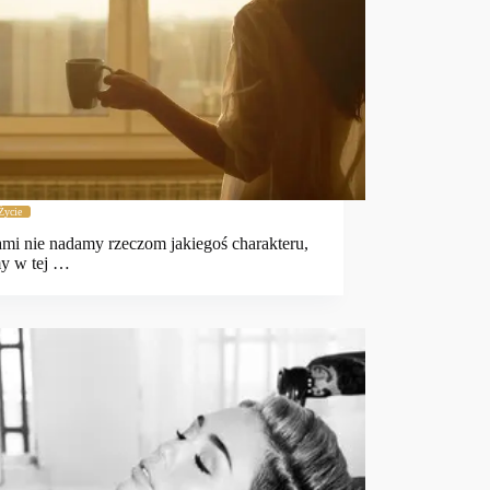
Życie
sami nie nadamy rzeczom jakiegoś charakteru,
my w tej …