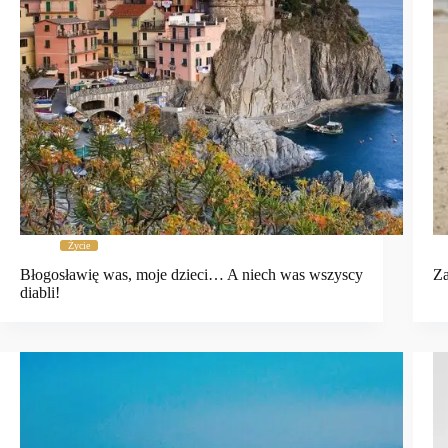
Życie
Błogosławię was, moje dzieci… A niech was wszyscy
Za
diabli!