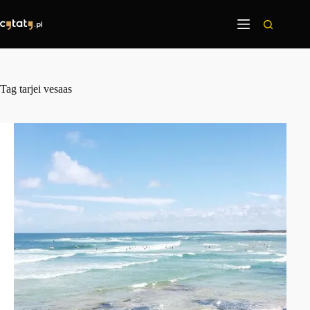
Przejdź
do
treści
Tag
tarjei vesaas