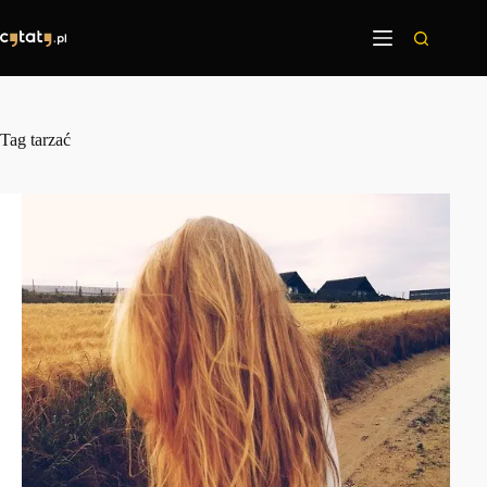
Przejdź
do
treści
Tag
tarzać