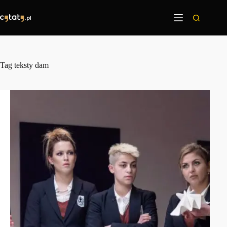
Przejdź
do
treści
Tag
teksty dam