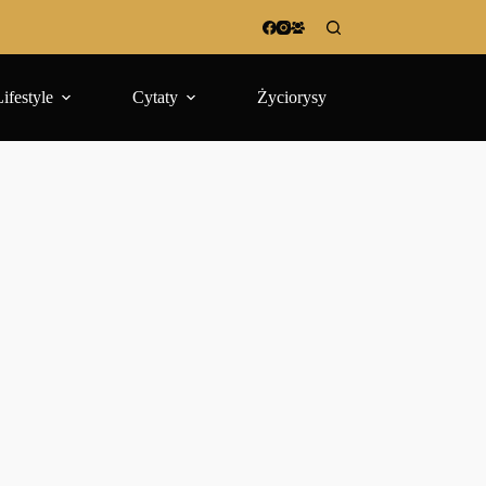
Lifestyle
Cytaty
Życiorysy