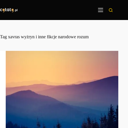
Przejdź
do
treści
Tag
xavras wyżryn i inne fikcje narodowe rozum