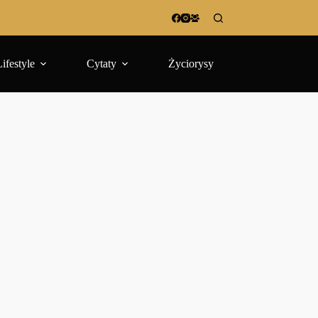
Lifestyle
Cytaty
Życiorysy