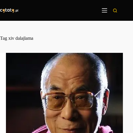
Przejdź
do
treści
Tag
xiv dalajlama