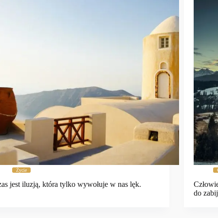
Życie
as jest iluzją, która tylko wywołuje w nas lęk.
Człowi
do zabij