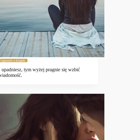
Fragmenty z książek
j upadniesz, tym wyżej pragnie się wzbić
świadomość.