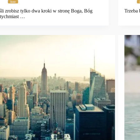
Inne
śli zrobisz tylko dwa kroki w stronę Boga, Bóg
Trzeba b
tychmiast …