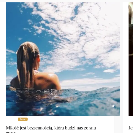
Inne
Miłość jest bezsennością, która budzi nas ze snu
Je