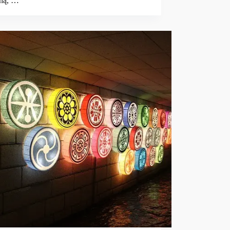
sną, …