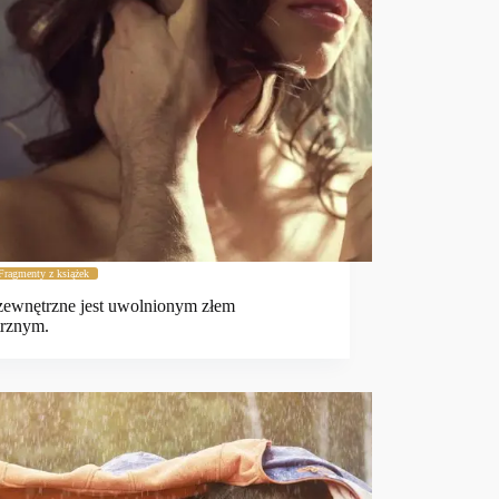
Fragmenty z książek
zewnętrzne jest uwolnionym złem
rznym.