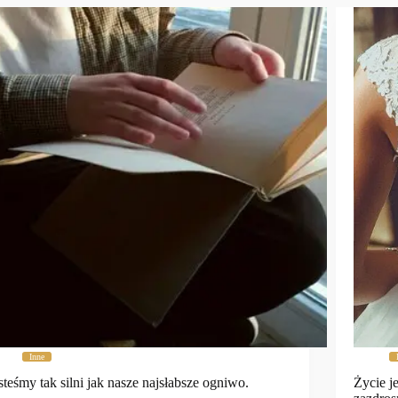
Inne
steśmy tak silni jak nasze najsłabsze ogniwo.
Życie j