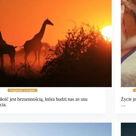
Fragmenty z książek
łość jest bezsennością, która budzi nas ze snu
Życie j
cia.
…