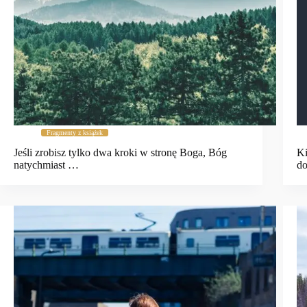
Fragmenty z książek
Jeśli zrobisz tylko dwa kroki w stronę Boga, Bóg
Ki
natychmiast …
do