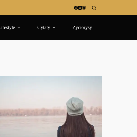
Lifestyle
Cytaty
Życiorysy