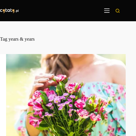
Przejdź
do
treści
Tag
years & years