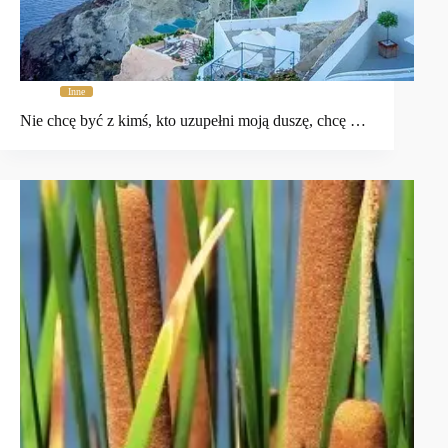
Inne
Nie chcę być z kimś, kto uzupełni moją duszę, chcę …