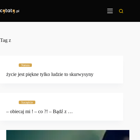
Przejdź
do
treści
Tag
z
Natura
życie jest piękne tylko ludzie to skurwysyny
Szczęście
– obiecaj mi ! – co ?! – Bądź z …