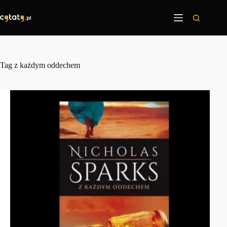
Przejdź
do
treści
Tag
z każdym oddechem