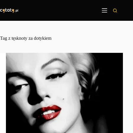
Przejdź
do
treści
Tag
z tęsknoty za dotykiem