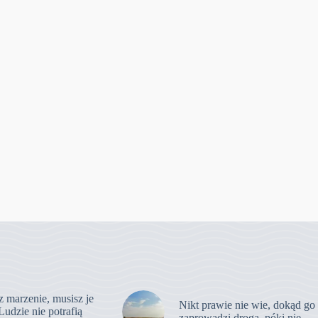
z marzenie, musisz je
Nikt prawie nie wie, dokąd go
Ludzie nie potrafią
zaprowadzi droga, póki nie …