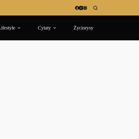
Lifestyle
Cytaty
Życiorysy