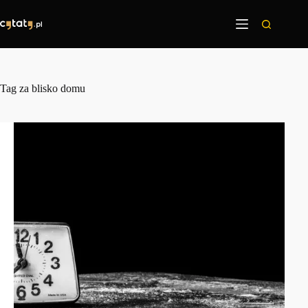
Przejdź
do
treści
Tag
za blisko domu