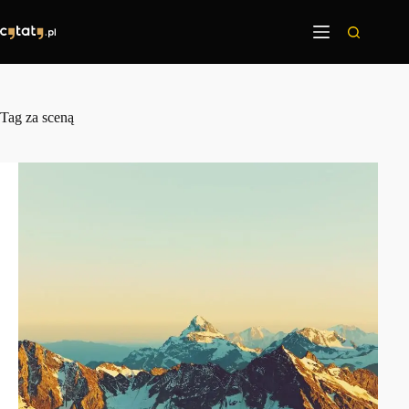
Przejdź
do
treści
Tag
za sceną