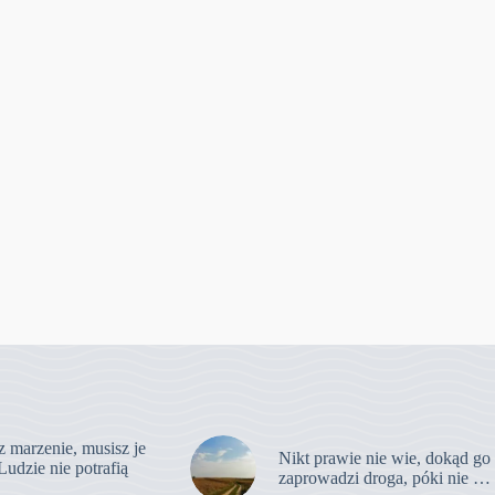
z marzenie, musisz je
Nikt prawie nie wie, dokąd go
Ludzie nie potrafią
zaprowadzi droga, póki nie …