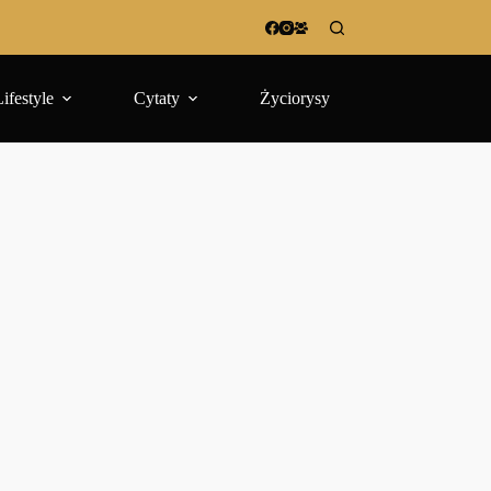
Lifestyle
Cytaty
Życiorysy