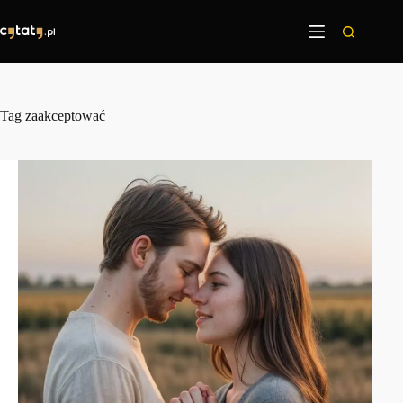
Przejdź
do
treści
Tag
zaakceptować