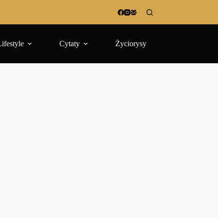
Lifestyle
Cytaty
Życiorysy