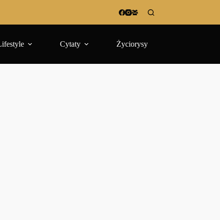
Lifestyle
Cytaty
Życiorysy