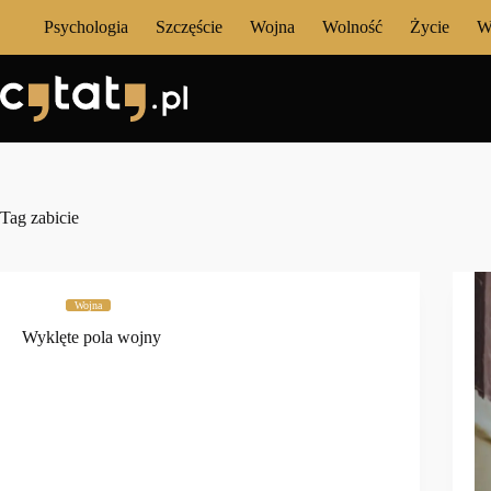
Przejdź
Psychologia
Szczęście
Wojna
Wolność
Życie
W
do
treści
Tag
zabicie
Wojna
Wyklęte pola wojny