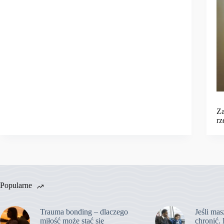
Za
rz
Popularne
Trauma bonding – dlaczego
Jeśli mas
miłość może stać się
chronić. 