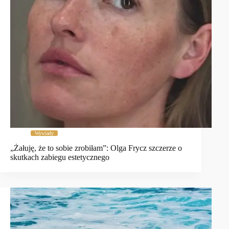
Wywiady
„Żałuję, że to sobie zrobiłam”: Olga Frycz szczerze o
skutkach zabiegu estetycznego