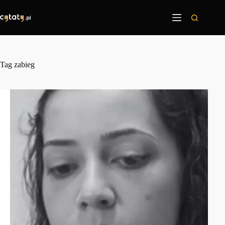
Przejdź
do
treści
Tag
zabieg