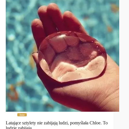
Inne
Latające sztylety nie zabijają ludzi, pomyślała Chloe. To
ludzie zabijają …