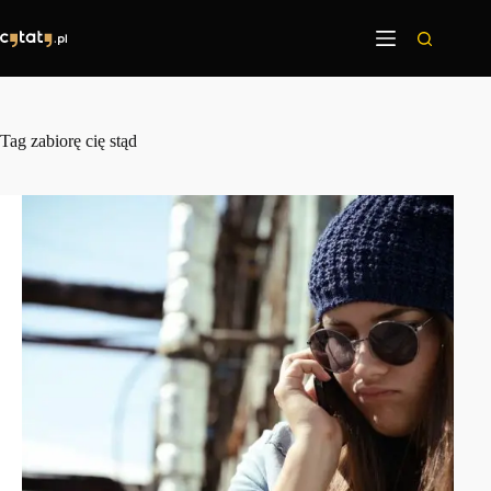
Przejdź
do
treści
Tag
zabiorę cię stąd