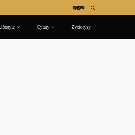
Lifestyle
Cytaty
Życiorysy