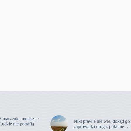
z marzenie, musisz je
Nikt prawie nie wie, dokąd go
Ludzie nie potrafią
zaprowadzi droga, póki nie …