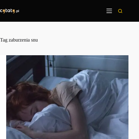
Przejdź
do
treści
Tag
zaburzenia snu