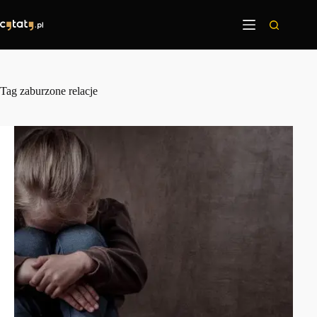
Przejdź
do
treści
Tag
zaburzone relacje