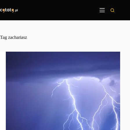
Przejdź
do
treści
Tag
zachariasz