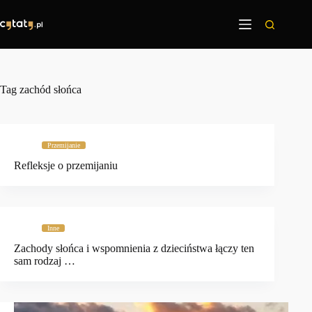
Przejdź
do
treści
Tag
zachód słońca
Przemijanie
Refleksje o przemijaniu
Inne
Zachody słońca i wspomnienia z dzieciństwa łączy ten
sam rodzaj …