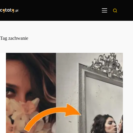
Przejdź
do
treści
Tag
zachwanie