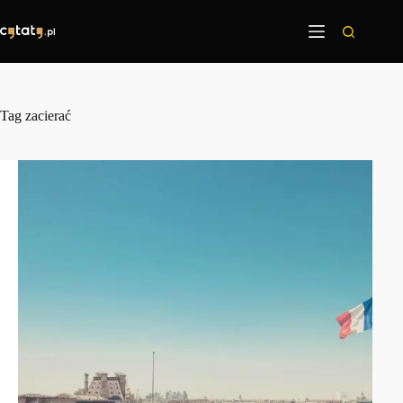
Przejdź
do
treści
Tag
zacierać