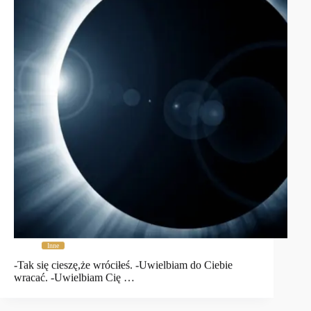
Inne
-Tak się cieszę,że wróciłeś. -Uwielbiam do Ciebie
wracać. -Uwielbiam Cię …