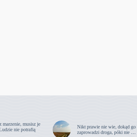
z marzenie, musisz je
Nikt prawie nie wie, dokąd go
Ludzie nie potrafią
zaprowadzi droga, póki nie …