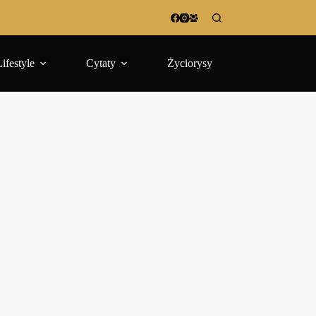
Lifestyle
Cytaty
Życiorysy