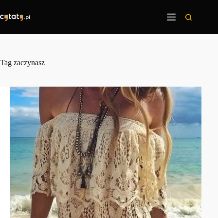
Przejdź
do
treści
Tag
zaczynasz