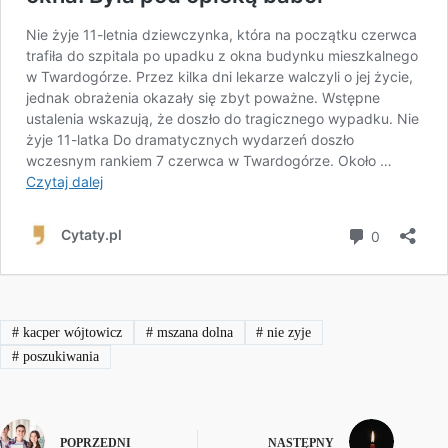
#
kacper wójtowicz
#
mszana dolna
#
nie zyje
#
poszukiwania
POPRZEDNI
NASTĘPNY