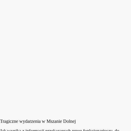
Tragiczne wydarzenia w Mszanie Dolnej
Jak wynika z informacji przekazanych przez funkcjonariuszy, do