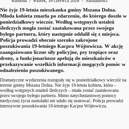
Ramona
wtorek, 16 czerwca 2026
Aktualności
Nie żyje 19-letnia mieszkanka gminy Mszana Dolna.
Młoda kobieta zmarła po zdarzeniu, do którego doszło w
poniedziałkowy wieczór. Według wstępnych ustaleń
śledczych mogła zostać zaatakowana przez swojego
byłego partnera, który następnie oddalił się z miejsca.
Policja prowadzi obecnie szeroko zakrojone
poszukiwania 19-letniego Kacpra Wójtowicza. W akcję
zaangażowano liczne siły policyjne, psy tropiące oraz
drony, a funkcjonariusze apelują do mieszkańców o
przekazywanie wszelkich informacji mogących pomóc w
odnalezieniu poszukiwanego.
Dramatyczne wydarzenia rozegrały się w poniedziałkowy wieczór na
terenie gminy Mszana Dolna. Nie żyje 19-letnia kobieta, która –
według wstępnych ustaleń śledczych – miała zostać zaatakowana
przez swojego byłego partnera. Mimo natychmiastowej pomocy
medycznej życia nastolatki nie udało się uratować. Policja prowadzi
intensywne poszukiwania 19-letniego Kacpra Wójtowicza.