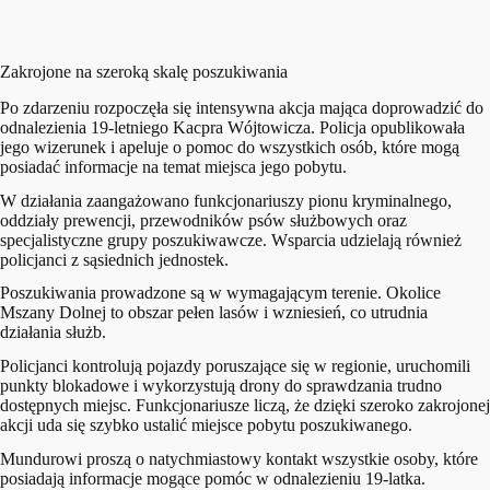
Zakrojone na szeroką skalę poszukiwania
Po zdarzeniu rozpoczęła się intensywna akcja mająca doprowadzić do
odnalezienia 19-letniego Kacpra Wójtowicza. Policja opublikowała
jego wizerunek i apeluje o pomoc do wszystkich osób, które mogą
posiadać informacje na temat miejsca jego pobytu.
W działania zaangażowano funkcjonariuszy pionu kryminalnego,
oddziały prewencji, przewodników psów służbowych oraz
specjalistyczne grupy poszukiwawcze. Wsparcia udzielają również
policjanci z sąsiednich jednostek.
Poszukiwania prowadzone są w wymagającym terenie. Okolice
Mszany Dolnej to obszar pełen lasów i wzniesień, co utrudnia
działania służb.
Policjanci kontrolują pojazdy poruszające się w regionie, uruchomili
punkty blokadowe i wykorzystują drony do sprawdzania trudno
dostępnych miejsc. Funkcjonariusze liczą, że dzięki szeroko zakrojonej
akcji uda się szybko ustalić miejsce pobytu poszukiwanego.
Mundurowi proszą o natychmiastowy kontakt wszystkie osoby, które
posiadają informacje mogące pomóc w odnalezieniu 19-latka.