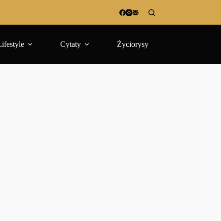
Lifestyle
Cytaty
Życiorysy