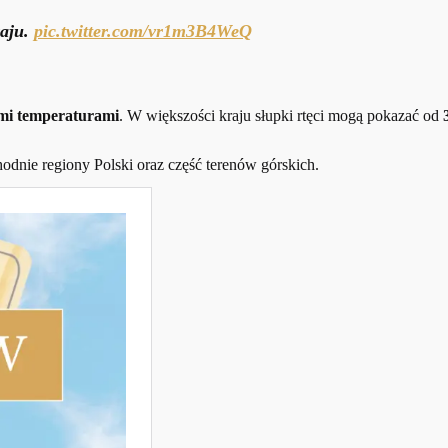
raju.
pic.twitter.com/vr1m3B4WeQ
mi temperaturami
. W większości kraju słupki rtęci mogą pokazać od
dnie regiony Polski oraz część terenów górskich.