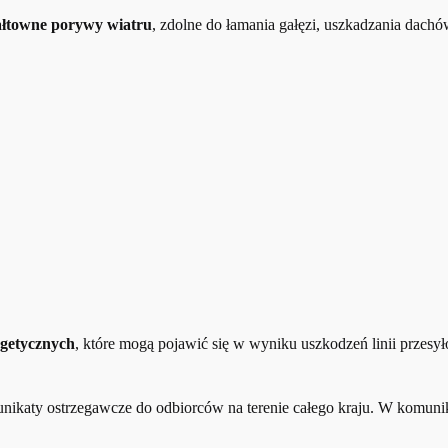
łtowne porywy wiatru
, zdolne do łamania gałęzi, uszkadzania dach
rgetycznych
, które mogą pojawić się w wyniku uszkodzeń linii przes
nikaty ostrzegawcze do odbiorców na terenie całego kraju. W komun