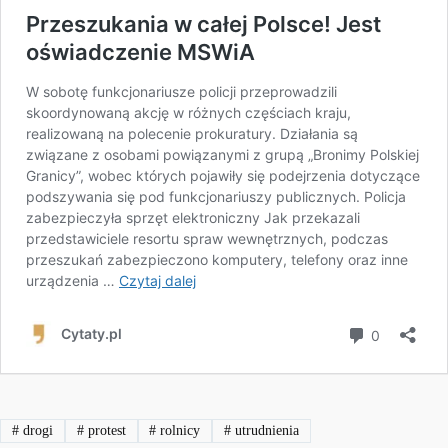
#
drogi
#
protest
#
rolnicy
#
utrudnienia