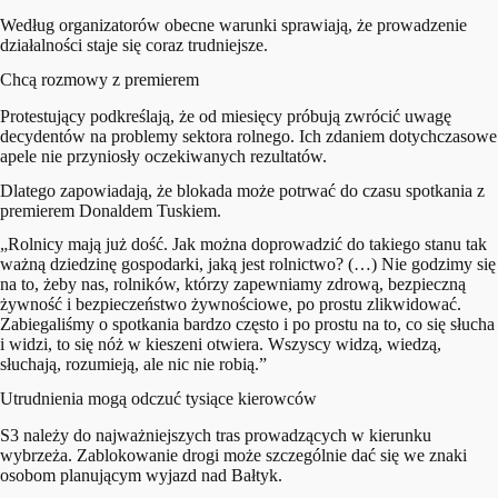
Według organizatorów obecne warunki sprawiają, że prowadzenie
działalności staje się coraz trudniejsze.
Chcą rozmowy z premierem
Protestujący podkreślają, że od miesięcy próbują zwrócić uwagę
decydentów na problemy sektora rolnego. Ich zdaniem dotychczasowe
apele nie przyniosły oczekiwanych rezultatów.
Dlatego zapowiadają, że blokada może potrwać do czasu spotkania z
premierem Donaldem Tuskiem.
„Rolnicy mają już dość. Jak można doprowadzić do takiego stanu tak
ważną dziedzinę gospodarki, jaką jest rolnictwo? (…) Nie godzimy się
na to, żeby nas, rolników, którzy zapewniamy zdrową, bezpieczną
żywność i bezpieczeństwo żywnościowe, po prostu zlikwidować.
Zabiegaliśmy o spotkania bardzo często i po prostu na to, co się słucha
i widzi, to się nóż w kieszeni otwiera. Wszyscy widzą, wiedzą,
słuchają, rozumieją, ale nic nie robią.”
Utrudnienia mogą odczuć tysiące kierowców
S3 należy do najważniejszych tras prowadzących w kierunku
wybrzeża. Zablokowanie drogi może szczególnie dać się we znaki
osobom planującym wyjazd nad Bałtyk.