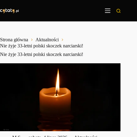
Przejdź
do
treści
Strona główna
Aktualności
Nie żyje 33-letni polski skoczek narciarski!
Nie żyje 33-letni polski skoczek narciarski!