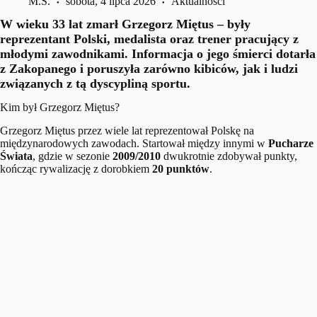
M.S.
sobota, 4 lipca 2026
Aktualności
W wieku 33 lat zmarł Grzegorz Miętus – były
reprezentant Polski, medalista oraz trener pracujący z
młodymi zawodnikami. Informacja o jego śmierci dotarła
z Zakopanego i poruszyła zarówno kibiców, jak i ludzi
związanych z tą dyscypliną sportu.
Kim był Grzegorz Miętus?
Grzegorz Miętus przez wiele lat reprezentował Polskę na
międzynarodowych zawodach. Startował między innymi w
Pucharze
Świata
, gdzie w sezonie
2009/2010
dwukrotnie zdobywał punkty,
kończąc rywalizację z dorobkiem
20 punktów
.