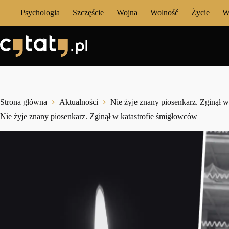
Przejdź
Psychologia
Szczęście
Wojna
Wolność
Życie
W
do
treści
Strona główna
Aktualności
Nie żyje znany piosenkarz. Zginął 
Nie żyje znany piosenkarz. Zginął w katastrofie śmigłowców