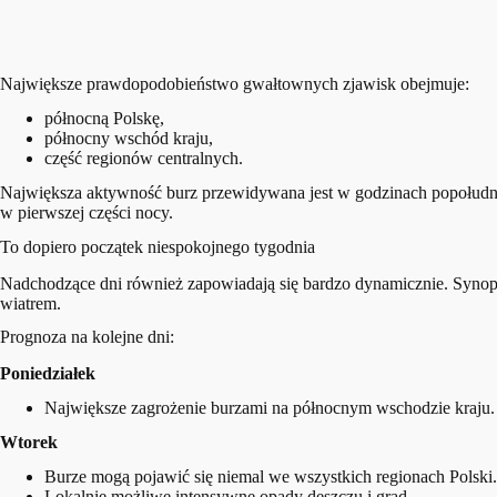
Największe prawdopodobieństwo gwałtownych zjawisk obejmuje:
północną Polskę,
północny wschód kraju,
część regionów centralnych.
Największa aktywność burz przewidywana jest w godzinach popołudni
w pierwszej części nocy.
To dopiero początek niespokojnego tygodnia
Nadchodzące dni również zapowiadają się bardzo dynamicznie. Synop
wiatrem.
Prognoza na kolejne dni:
Poniedziałek
Największe zagrożenie burzami na północnym wschodzie kraju.
Wtorek
Burze mogą pojawić się niemal we wszystkich regionach Polski.
Lokalnie możliwe intensywne opady deszczu i grad.