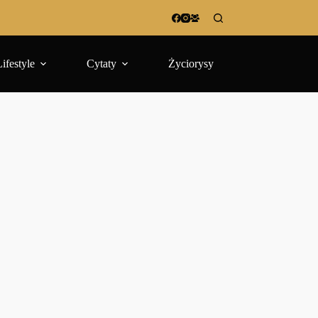
Lifestyle
Cytaty
Życiorysy