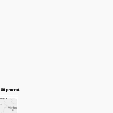
a
80 procent
.