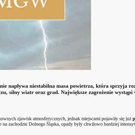
nie napływa niestabilna masa powietrza, która sprzyja r
u, silny wiatr oraz grad. Największe zagrożenie wystąpi w
townych zjawisk atmosferycznych, jednak miejscami pojawiły się już
p
ie na zachodzie Dolnego Śląska, opady były chwilowo bardziej intens