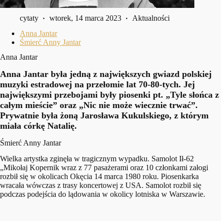
cytaty
wtorek, 14 marca 2023
Aktualności
Anna Jantar
Śmierć Anny Jantar
Anna Jantar
Anna Jantar była jedną z największych gwiazd polskiej
muzyki estradowej na przełomie lat 70-80-tych. Jej
największymi przebojami były piosenki pt. „Tyle słońca z
całym mieście” oraz „Nic nie może wiecznie trwać”.
Prywatnie była żoną Jarosława Kukulskiego, z którym
miała córkę Natalię.
Śmierć Anny Jantar
Wielka artystka zginęła w tragicznym wypadku. Samolot Ił-62
„Mikołaj Kopernik wraz z 77 pasażerami oraz 10 członkami załogi
rozbił się w okolicach Okęcia 14 marca 1980 roku. Piosenkarka
wracała wówczas z trasy koncertowej z USA. Samolot rozbił się
podczas podejścia do lądowania w okolicy lotniska w Warszawie.