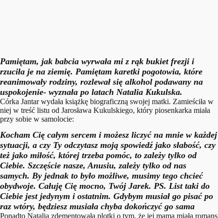
Pamiętam, jak babcia wyrwała mi z rąk bukiet frezji i
rzuciła je na ziemię. Pamiętam karetki pogotowia, które
reanimowały rodziny, rozlewał się alkohol podawany na
uspokojenie- wyznała po latach Natalia Kukulska.
Córka Jantar wydała książkę biograficzną swojej matki. Zamieściła w
niej w treść listu od Jarosława Kukulskiego, który piosenkarka miała
przy sobie w samolocie:
Kocham Cię całym sercem i możesz liczyć na mnie w każdej
sytuacji, a czy Ty odczytasz moją spowiedź jako słabość, czy
też jako miłość, której trzeba pomóc, to zależy tylko od
Ciebie. Szczęście nasze, Anusiu, zależy tylko od nas
samych. By jednak to było możliwe, musimy tego chcieć
obydwoje. Całuję Cię mocno, Twój Jarek. PS. List taki do
Ciebie jest jedynym i ostatnim. Gdybym musiał go pisać po
raz wtóry, będziesz musiała chyba dokończyć go sama
Ponadto Natalia zdementowała plotki o tym, że jej mama miała romans