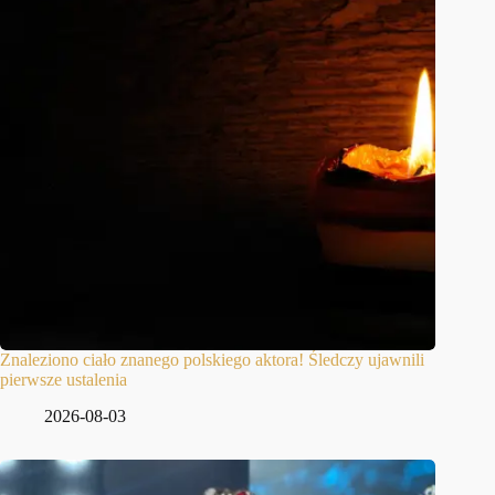
Znaleziono ciało znanego polskiego aktora! Śledczy ujawnili
pierwsze ustalenia
2026-08-03