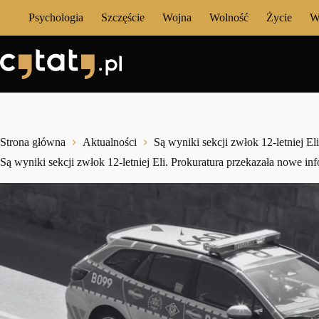
Przejdź
Psychologia
Szczęście
Wojna
Wolność
Życie
W
do
treści
Strona główna
Aktualności
Są wyniki sekcji zwłok 12-letniej El
Są wyniki sekcji zwłok 12-letniej Eli. Prokuratura przekazała nowe in