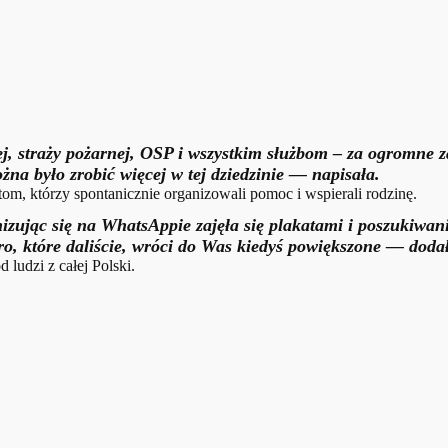
iej, straży pożarnej, OSP i wszystkim służbom – za ogromne
żna było zrobić więcej w tej dziedzinie — napisała.
om, którzy spontanicznie organizowali pomoc i wspierali rodzinę.
anizując się na WhatsAppie zajęła się plakatami i poszukiw
ro, które daliście, wróci do Was kiedyś powiększone — doda
 ludzi z całej Polski.