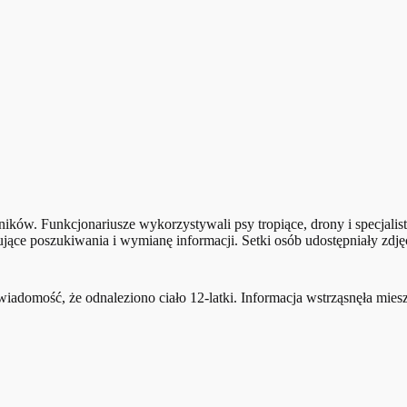
tników. Funkcjonariusze wykorzystywali psy tropiące, drony i specjali
e poszukiwania i wymianę informacji. Setki osób udostępniały zdjęc
wiadomość, że odnaleziono ciało 12-latki. Informacja wstrząsnęła mie