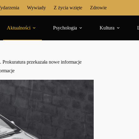
ydarzenia
Wywiady
Z życia wzięte
Zdrowie
Aktualności
Psychologia
Kultura
i. Prokuratura przekazała nowe informacje
formacje