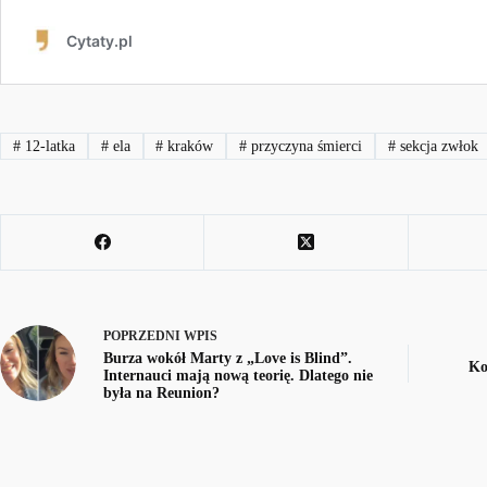
#
12-latka
#
ela
#
kraków
#
przyczyna śmierci
#
sekcja zwłok
POPRZEDNI
WPIS
Burza wokół Marty z „Love is Blind”.
Ko
Internauci mają nową teorię. Dlatego nie
była na Reunion?