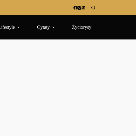
Lifestyle
Cytaty
Życiorysy