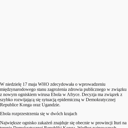
W niedzielę 17 maja WHO zdecydowała o wprowadzeniu
międzynarodowego stanu zagrożenia zdrowia publicznego w związku
z nowym ogniskiem wirusa Ebola w Afryce. Decyzja ma związek z
szybko rozwijającą się sytuacją epidemiczną w Demokratycznej
Republice Konga oraz Ugandzie.
Ebola rozprzestrzenia się w dwóch krajach
Największe ognisko zakażeń znajduje się obecnie w prowincji Ituri na
terenie Demokratycznej Republiki Konga. Według najnowszych