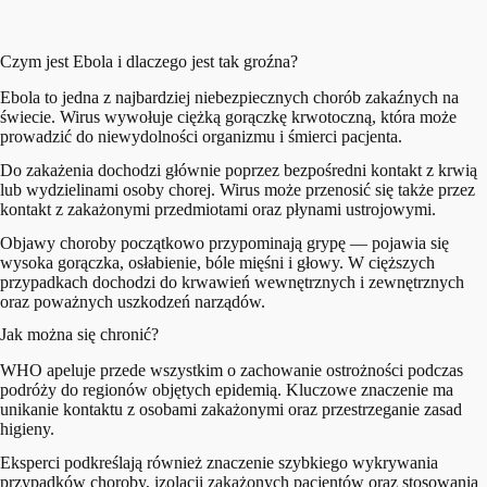
Czym jest Ebola i dlaczego jest tak groźna?
Ebola to jedna z najbardziej niebezpiecznych chorób zakaźnych na
świecie. Wirus wywołuje ciężką gorączkę krwotoczną, która może
prowadzić do niewydolności organizmu i śmierci pacjenta.
Do zakażenia dochodzi głównie poprzez bezpośredni kontakt z krwią
lub wydzielinami osoby chorej. Wirus może przenosić się także przez
kontakt z zakażonymi przedmiotami oraz płynami ustrojowymi.
Objawy choroby początkowo przypominają grypę — pojawia się
wysoka gorączka, osłabienie, bóle mięśni i głowy. W cięższych
przypadkach dochodzi do krwawień wewnętrznych i zewnętrznych
oraz poważnych uszkodzeń narządów.
Jak można się chronić?
WHO apeluje przede wszystkim o zachowanie ostrożności podczas
podróży do regionów objętych epidemią. Kluczowe znaczenie ma
unikanie kontaktu z osobami zakażonymi oraz przestrzeganie zasad
higieny.
Eksperci podkreślają również znaczenie szybkiego wykrywania
przypadków choroby, izolacji zakażonych pacjentów oraz stosowania