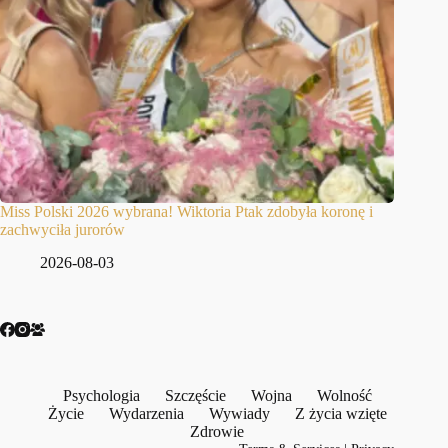
Miss Polski 2026 wybrana! Wiktoria Ptak zdobyła koronę i
zachwyciła jurorów
2026-08-03
Psychologia
Szczęście
Wojna
Wolność
Życie
Wydarzenia
Wywiady
Z życia wzięte
Zdrowie